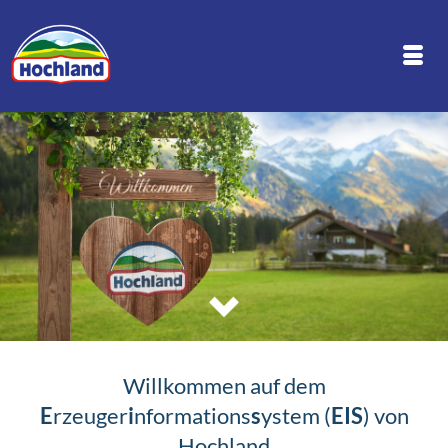
Willkommen auf dem
E
rzeuger
i
nformations
s
ystem (
EIS
) von
Hochland